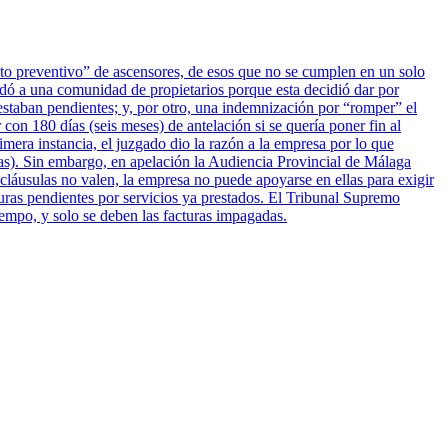
ento preventivo” de ascensores, de esos que no se cumplen en un solo
dó a una comunidad de propietarios porque esta decidió dar por
estaban pendientes; y, por otro, una indemnización por “romper” el
 con 180 días (seis meses) de antelación si se quería poner fin al
era instancia, el juzgado dio la razón a la empresa por lo que
tas). Sin embargo, en apelación la Audiencia Provincial de Málaga
 cláusulas no valen, la empresa no puede apoyarse en ellas para exigir
turas pendientes por servicios ya prestados. El Tribunal Supremo
iempo, y solo se deben las facturas impagadas.