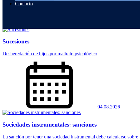
Contacto
06.08.2026
Sucesiones
Desheredación de hijos por maltrato psicológico
04.08.2026
Sociedades instrumentales: sanciones
La sanción por tener una sociedad instrumental debe calcularse sobre la