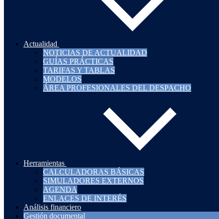
Optimiza tu empresa con nuestros servicios administrativos. G
Actualidad
NOTICIAS DE ACTUALIDAD
GUÍAS PRÁCTICAS
TARIFAS Y TABLAS
MODELOS
ÁREA PROFESIONALES DEL DESPACHO
NOTICIAS
Delito de estafa
Herramientas
CALCULADORAS BÁSICAS
Engaño suficiente en la celebración de un negocio jurídico criminaliz
SIMULADORES EXTERNOS
AGENDA
ENLACES DE INTERÉS
Análisis financiero
Gestión documental