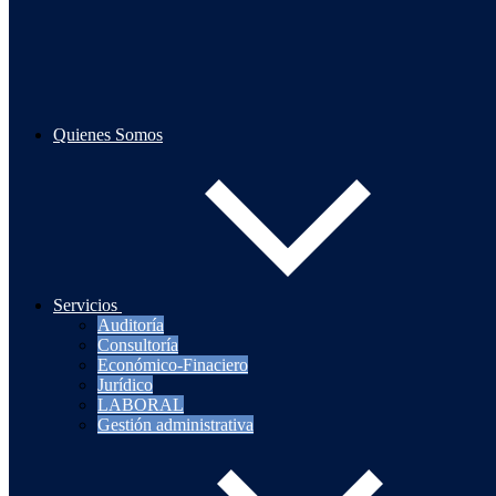
Optimiza tus finanzas con nuestros servicios. Ofrecemos planifi
Quienes Somos
Protege tus intereses con nuestros servicios jurídicos. Ofrecemo
Servicios
Auditoría
Consultoría
Asegura el cumplimiento laboral con nuestros servicios. Brinda
Económico-Finaciero
Jurídico
LABORAL
Gestión administrativa