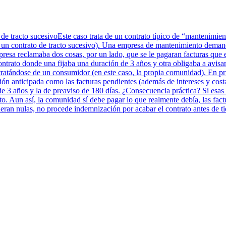
 de tracto sucesivoEste caso trata de un contrato típico de “mantenimi
a un contrato de tracto sucesivo). Una empresa de mantenimiento deman
presa reclamaba dos cosas, por un lado, que se le pagaran facturas que 
ontrato donde una fijaba una duración de 3 años y otra obligaba a avisar
ratándose de un consumidor (en este caso, la propia comunidad). En prim
ión anticipada como las facturas pendientes (además de intereses y cos
 de 3 años y la de preaviso de 180 días. ¿Consecuencia práctica? Si esas
o. Aun así, la comunidad sí debe pagar lo que realmente debía, las fac
deran nulas, no procede indemnización por acabar el contrato antes de t