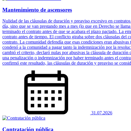
Mantenimiento de ascensores
Nulidad de las cláusulas de duración y preaviso excesivo en contratos
día, sino que se van prestando mes a mes (lo que en Derecho se llam
terminado el contrato antes de que se acabara el plazo pactado. La em
contrato antes de tiempo. El conflicto giraba sobre dos cláusulas del c
contrato. La comunidad defendía que esas condiciones eran abusivas t
condenó a la comunidad a pagar tanto la indemnización por la resoluc
cambió el criterio, declaró nulas por abusivas la cláusula de duración
una penalización o indemnización por haber terminado antes el contrat
confirmó este resultado, las cláusulas de duración y preaviso se consi
31.07.2026
Contratación pública