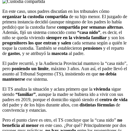
En este caso, unos padres discutían en los tribunales cómo
organizar la custodia compartida
de su hijo menor. El juzgado de
primera instancia decidió (aunque ninguno de los padres lo había
pedido) que la custodia fuese
compartida por semanas alternas
.
Además, fijó un sistema conocido como
“casa nido”
, es decir, el
niño se queda viviendo
siempre en la vivienda familiar
y son los
progenitores los que entran y salen
cada semana según a quién le
toque la custodia. También se establecieron
pensiones
y el reparto
de
gastos
, y se atribuyó la
mascota
al padre.
El padre recurrió, y la Audiencia Provincial mantuvo la “casa nido”,
pero
poniendo un límite
, máximo 3 años. Aun así, el padre llevó el
asunto al Tribunal Supremo (TS), insistiendo en que
no debía
mantenerse
ese sistema.
El TS analiza la situación y aclara primero que la
vivienda
sigue
siendo
“familiar”
, aunque la madre se hubiera ido a vivir con sus
padres en 2019, porque el domicilio siguió siendo el
centro de vida
del padre y de los hijos durante años, con
distintas fórmulas
de
convivencia y estancias.
Pero el punto clave es otro, el TS concluye que la “casa nido”
no
beneficia al menor
en este caso. ¿Por qué? Principalmente por dos
razones muy prácticas,
no hay acuerdo
entre los progenitores (y