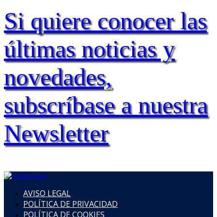
Si quiere conocer las
últimas noticias y
novedades,
subscríbase a nuestra
Newsletter
AVISO LEGAL
POLÍTICA DE PRIVACIDAD
POLÍTICA DE COOKIES