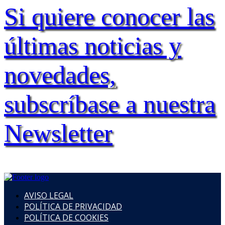
Si quiere conocer las
últimas noticias y
novedades,
subscríbase a nuestra
Newsletter
AVISO LEGAL
POLÍTICA DE PRIVACIDAD
POLÍTICA DE COOKIES