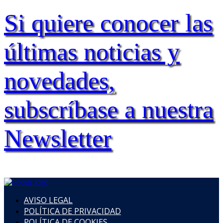
Si quiere conocer las
últimas noticias y
novedades,
subscríbase a nuestra
Newsletter
AVISO LEGAL
POLÍTICA DE PRIVACIDAD
POLÍTICA DE COOKIES