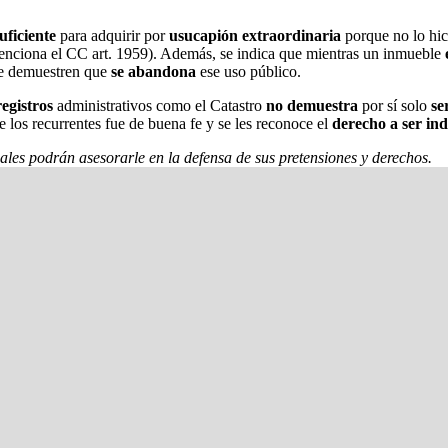
uficiente
para adquirir por
usucapión extraordinaria
porque no lo hic
enciona el CC art. 1959). Además, se indica que mientras un inmueble
 demuestren que
se abandona
ese uso público.
registros
administrativos como el Catastro
no demuestra
por sí solo
se
de los recurrentes fue de buena fe y se les reconoce el
derecho a ser in
nales podrán asesorarle en la defensa de sus pretensiones y derechos.