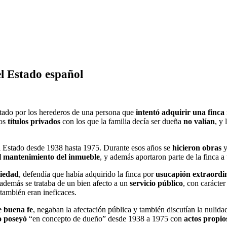
el Estado español
tado por los herederos de una persona que
intentó adquirir una finca
los
títulos privados
con los que la familia decía ser dueña
no valían
, y
l Estado desde 1938 hasta 1975. Durante esos años se
hicieron obras
y
el mantenimiento del inmueble
, y además aportaron parte de la finca a
piedad
, defendía que había adquirido la finca por
usucapión extraordi
 además se trataba de un bien afecto a un
servicio público
, con carácte
 también eran ineficaces.
e buena fe
, negaban la afectación pública y también discutían la nulida
o poseyó
“en concepto de dueño” desde 1938 a 1975 con
actos propio