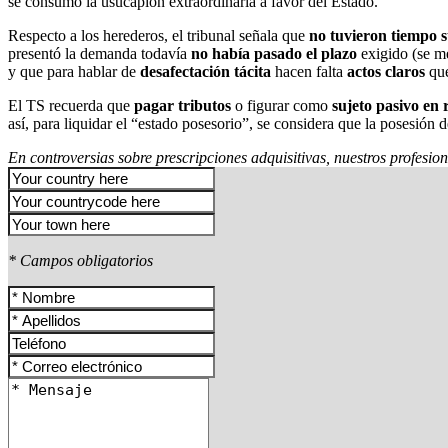
se consumó la usucapión extraordinaria a favor del Estado.
Respecto a los herederos, el tribunal señala que
no tuvieron tiempo s
presentó la demanda todavía
no había pasado el plazo
exigido (se m
y que para hablar de
desafectación tácita
hacen falta
actos claros
que
El TS recuerda que
pagar tributos
o figurar como
sujeto pasivo en 
así, para liquidar el “estado posesorio”, se considera que la posesión 
En controversias sobre prescripciones adquisitivas, nuestros profesio
* Campos obligatorios